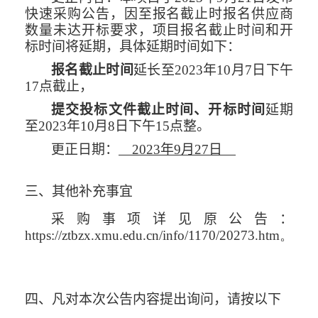
快速采购公告，因至报名截止时报名供应商
数量未达开标要求，项目报名截止时间和开
标时间将延期，具体延期时间如下：
报名截止时间
延长至
2023
年
10
月
7
日下午
17
点截止，
提交投标文件截止时间、开标时间
延期
至
2023
年
10
月
8
日下午
15
点整。
更正日期：
2023
年
9
月
27
日
三、其他补充事宜
采购事项详见原公告：
https://ztbzx.xmu.edu.cn/info/1170/20273.htm
。
四、凡对本次公告内容提出询问，请按以下