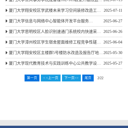
设备采购公告
厦门大学翔安校区学武楼未来学习空间装修改造工程
2025-07-11
竞争性磋商公告
厦门大学信息与网络中心智能体开发平台服务
2025-06-27
（2025）采购公告
厦门大学思明校区人脸识别速通门系统校内快速采购
2025-06-26
公告
厦门大学漳州校区学生宿舍屋面维修工程竞争性磋商
2025-06-04
公告
厦门大学翔安校区主楼群5号楼防水改造及报告厅地毯
2025-05-30
更换竞争性磋商公告
厦门大学现代教育技术与实践训练中心公共教学设备
2025-05-27
集控平台校内快速采购公告
第一页
< <上一页
下一页>>
尾页
2/22